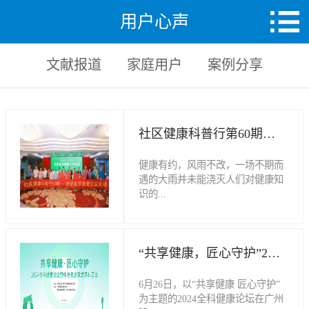
用户心声
文献报道
家庭用户
案例分享
社区健康科普行第60期——守护关节健康主题活动圆满举行
健康有约，风雨不改，一场不期而
遇的大雨并未能浇灭人们对健康知
识的...
渴求。9月24日，尽管天公不作
美，但位于海珠区江南大道的华海
“共享健康，匠心守护”2024全科健康论坛暨中老年居家康养科普会隆重开幕
大酒店内却是人声鼎沸，热闹非
凡。由广东省康复医学会提供学术
6月26日，以“共享健康 匠心守护”
指导，广州全科健康体验中心主办
为主题的2024全科健康论坛在广州