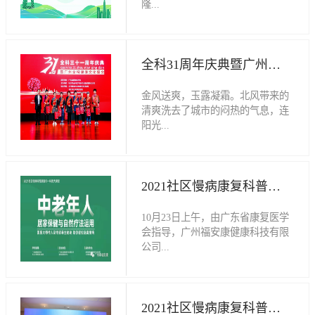
的社区健康科普行60期——守护关
隆...
节健康主题活动，正如火如荼地进
行着。这场活动吸引了来自中山大
学孙逸仙纪念医院康复科治疗师长
重召开。本次论坛由哈尔滨全科医
薛晶晶，中山大学附属第三医院康
疗集团公司主办，广州全科健康体
全科31周年庆典暨广州全科健康文化盛会光彩绽放
复医学科针灸治疗部部长黄小燕，
验中心与央视《匠心之路》栏目组
广东省康复医学会战略顾问企业：
共同协办，旨在响应“健康中国
金风送爽，玉露凝霜。北风带来的
火花企业咨询管理公司余劲飞总经
2030”规划纲要，深化健康科普教
清爽洗去了城市的闷热的气息，连
理、郑伟成总监，原中国人民银行
育，推动中老年健康养老新模式。
阳光...
广东省分行副行长刘英儒，原中国
中国康复医学会副会长燕铁斌教
人民银行广东省分行处长肖凤金，
授，全科治疗仪发明人王祥林教
广东省音乐家协会歌唱家艾鸿鹄，
授，央视频道《匠心之路》节目组
都轻快了起来，温柔的给广联礼堂
广州全科健康体验中心创办人崔志
张萌总导演，王花花制片主任，武
披上了一身金色的外衣。11月10日
2021社区慢病康复科普行第四期主题活动圆满举行
敏，广州福安康健康管理中心咨询
岭摄像师，董家辉摄像师，全科医
上午，全科31周年庆典暨广州全科
医师黄悟华等人士的参与，他们与
疗集团总经理王晓艳，哈尔滨全科
健康文化盛会就在这愉快的氛围中
10月23日上午，由广东省康复医学
约300名全科用户代表共聚一堂，
养护院副院长胡秀杰，全科医疗集
拉开了帷幕。一曲《美好祝福》的
会指导，广州福安康健康科技有限
共同探讨颈肩腰腿痛的居家康复话
团行政办公室李立杰主任，广州医
开场舞，舞者轻盈的舞步，曼妙的
公司...
题。活动主办方代表广州全科健康
科大学附属第二医院儿科主任张蓓
舞姿，立即吸引了整场观众的目
体验中心创办人崔志敏首先致词，
安，广东省岭南集团干部谭平，广
光；婉转的旋律，轻快的节奏，愉
他表示此次活动是与广东省康复医
州全科健康体验中心崔志敏总经理
悦了观众的情绪，会场的氛围眼见
、全科健康体验中心主办的2021社
学会合作开展社区健康科普行系列
等嘉宾携广州地区部分全科用户约
的欢快起来。这群全科会员设计、
区慢病康复科普行第四期主题活动
2021社区慢病康复科普行启动暨广东省康复医学会企业团体会员授牌仪式圆满开幕
活动（包括网络活动）的第60次活
八百余人参与此次活动。论坛开幕